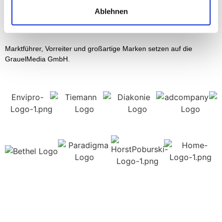
Ablehnen
Bei uns sind Sie in bester
Gesellschaft!
Marktführer, Vorreiter und großartige Marken setzen auf die
GrauelMedia GmbH.