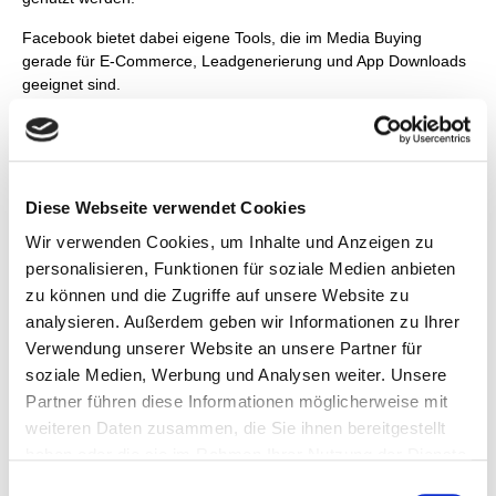
Facebook bietet dabei eigene Tools, die im Media Buying
gerade für E-Commerce, Leadgenerierung und App Downloads
geeignet sind.
Diese Webseite verwendet Cookies
Wir verwenden Cookies, um Inhalte und Anzeigen zu
personalisieren, Funktionen für soziale Medien anbieten
zu können und die Zugriffe auf unsere Website zu
analysieren. Außerdem geben wir Informationen zu Ihrer
Verwendung unserer Website an unsere Partner für
3. Google Advertising
soziale Medien, Werbung und Analysen weiter. Unsere
Partner führen diese Informationen möglicherweise mit
Zu jedem Online Verkaufsprozess gehört der sogenannte Sales
weiteren Daten zusammen, die Sie ihnen bereitgestellt
Funnel. Dieser veranschaulicht die Customer Journey auf
haben oder die sie im Rahmen Ihrer Nutzung der Dienste
unterschiedlichen Ebenen. Die Architektur des Funnels
gesammelt haben.
Einwilligungsauswahl
entscheidet über die Conversionrate, also den prozentualen