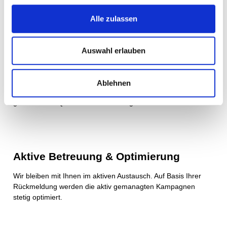
Unternehmen auf Social Media als Top Arbeitgeber Ihrer
Branche präsentiert.
Alle zulassen
Auswahl erlauben
Vorqualifikation - auf Wunsch
Wir telefonieren auf Wunsch als erstes mit den Bewerbern und
Ablehnen
prüfen, ob diese wirklich wechselwillig sind und die
gewünschten Qualifikationen mitbringen.
Aktive Betreuung & Optimierung
Wir bleiben mit Ihnen im aktiven Austausch. Auf Basis Ihrer
Rückmeldung werden die aktiv gemanagten Kampagnen
stetig optimiert.